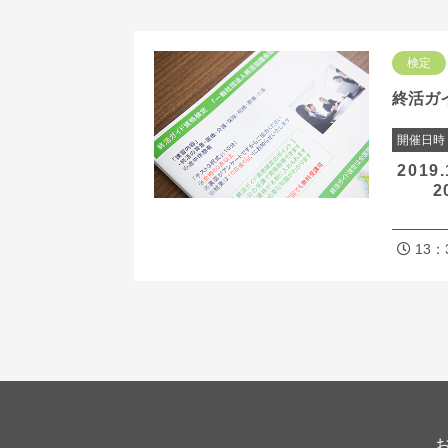
検定
終活ガ
開催日時
201
201
201
13：