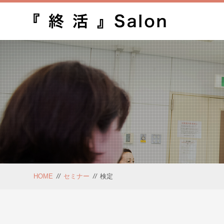
HOME
//
セミナー
//
検定